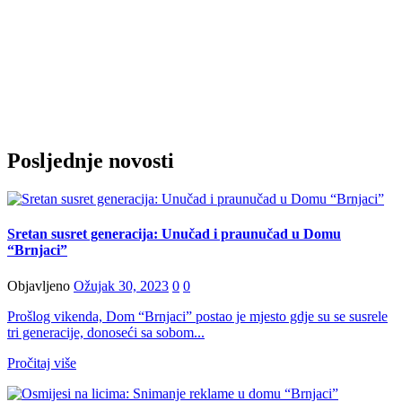
Posljednje novosti
Sretan susret generacija: Unučad i praunučad u Domu
“Brnjaci”
Objavljeno
Ožujak 30, 2023
0
0
Prošlog vikenda, Dom “Brnjaci” postao je mjesto gdje su se susrele
tri generacije, donoseći sa sobom...
Pročitaj više