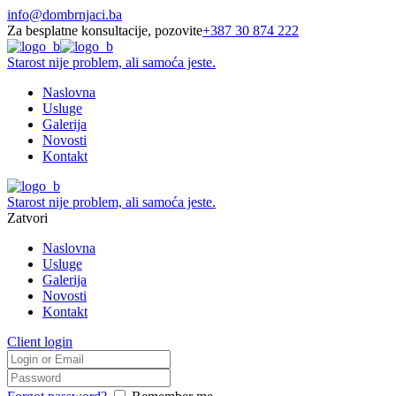
info@dombrnjaci.ba
Za besplatne konsultacije, pozovite
+387 30 874 222
Starost nije problem, ali samoća jeste.
Naslovna
Usluge
Galerija
Novosti
Kontakt
Starost nije problem, ali samoća jeste.
Zatvori
Naslovna
Usluge
Galerija
Novosti
Kontakt
Client login