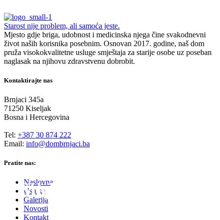
Starost nije problem, ali samoća jeste.
Mjesto gdje briga, udobnost i medicinska njega čine svakodnevni
život naših korisnika posebnim. Osnovan 2017. godine, naš dom
pruža visokokvalitetne usluge smještaja za starije osobe uz poseban
naglasak na njihovu zdravstvenu dobrobit.
Kontaktirajte nas
Brnjaci 345a
71250 Kiseljak
Bosna i Hercegovina
Tel:
+387 30 874 222
Email:
info@dombrnjaci.ba
Pratite nas:
Naslovna
Udobnost boravka
Medicinska njega
Smještaj
Usluge
Galerija
Novosti
Kontakt