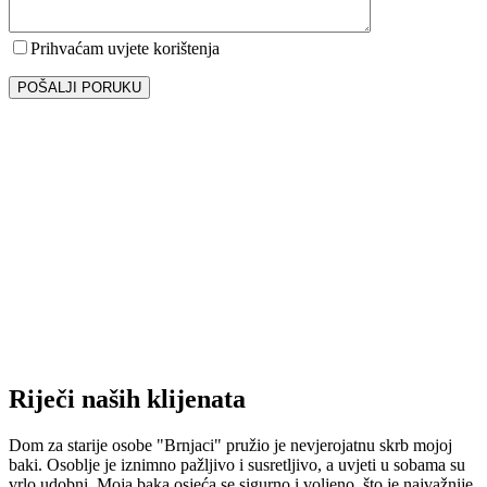
Prihvaćam uvjete korištenja
Riječi naših klijenata
Dom za starije osobe "Brnjaci" pružio je nevjerojatnu skrb mojoj
baki. Osoblje je iznimno pažljivo i susretljivo, a uvjeti u sobama su
vrlo udobni. Moja baka osjeća se sigurno i voljeno, što je najvažnije.