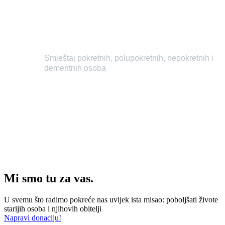
Smještaj
Smještaj pokretnih, polupokretnih, nepokretnih i
dementnih osoba
Saznaj više
Mi smo tu za vas.
U svemu što radimo pokreće nas uvijek ista misao: poboljšati živote
starijih osoba i njihovih obitelji
Napravi donaciju!