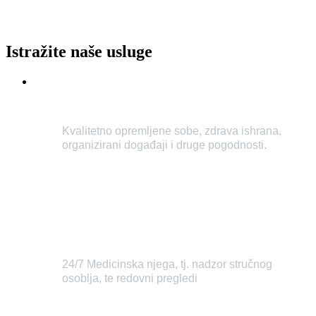
Istražite naše usluge
Udobnost boravka
Kvalitetno opremljene sobe, zdrava ishrana,
organizirani događaji i druge pogodnosti.
Saznaj više
Medicinska njega
24/7 Medicinska njega, tj. nadzor stručnog
osoblja, te redovni pregledi
Saznaj više