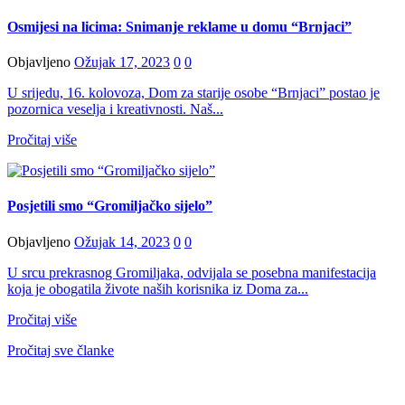
Osmijesi na licima: Snimanje reklame u domu “Brnjaci”
Objavljeno
Ožujak 17, 2023
0
0
U srijedu, 16. kolovoza, Dom za starije osobe “Brnjaci” postao je
pozornica veselja i kreativnosti. Naš...
Pročitaj više
Posjetili smo “Gromiljačko sijelo”
Objavljeno
Ožujak 14, 2023
0
0
U srcu prekrasnog Gromiljaka, odvijala se posebna manifestacija
koja je obogatila živote naših korisnika iz Doma za...
Pročitaj više
Pročitaj sve članke