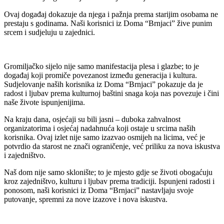
Ovaj događaj dokazuje da njega i pažnja prema starijim osobama ne
prestaju s godinama. Naši korisnici iz Doma “Brnjaci” žive punim
srcem i sudjeluju u zajednici.
Gromiljačko sijelo nije samo manifestacija plesa i glazbe; to je
događaj koji promiče povezanost između generacija i kultura.
Sudjelovanje naših korisnika iz Doma “Brnjaci” pokazuje da je
radost i ljubav prema kulturnoj baštini snaga koja nas povezuje i čini
naše živote ispunjenijima.
Na kraju dana, osjećaji su bili jasni – duboka zahvalnost
organizatorima i osjećaj nadahnuća koji ostaje u srcima naših
korisnika. Ovaj izlet nije samo izazvao osmijeh na licima, već je
potvrdio da starost ne znači ograničenje, već priliku za nova iskustva
i zajedništvo.
Naš dom nije samo sklonište; to je mjesto gdje se životi obogaćuju
kroz zajedništvo, kulturu i ljubav prema tradiciji. Ispunjeni radosti i
ponosom, naši korisnici iz Doma “Brnjaci” nastavljaju svoje
putovanje, spremni za nove izazove i nova iskustva.