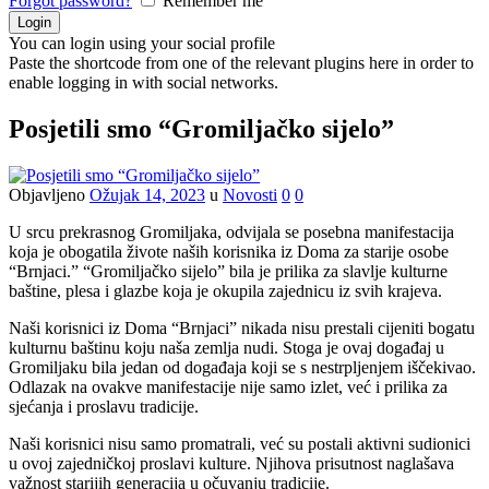
Forgot password?
Remember me
You can login using your social profile
Paste the shortcode from one of the relevant plugins here in order to
enable logging in with social networks.
Posjetili smo “Gromiljačko sijelo”
Objavljeno
Ožujak 14, 2023
u
Novosti
0
0
U srcu prekrasnog Gromiljaka, odvijala se posebna manifestacija
koja je obogatila živote naših korisnika iz Doma za starije osobe
“Brnjaci.” “Gromiljačko sijelo” bila je prilika za slavlje kulturne
baštine, plesa i glazbe koja je okupila zajednicu iz svih krajeva.
Naši korisnici iz Doma “Brnjaci” nikada nisu prestali cijeniti bogatu
kulturnu baštinu koju naša zemlja nudi. Stoga je ovaj događaj u
Gromiljaku bila jedan od događaja koji se s nestrpljenjem iščekivao.
Odlazak na ovakve manifestacije nije samo izlet, već i prilika za
sjećanja i proslavu tradicije.
Naši korisnici nisu samo promatrali, već su postali aktivni sudionici
u ovoj zajedničkoj proslavi kulture. Njihova prisutnost naglašava
važnost starijih generacija u očuvanju tradicije.