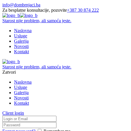
info@dombrnjaci.ba
Za besplatne konsultacije, pozovite
+387 30 874 222
Starost nije problem, ali samoća jeste.
Naslovna
Usluge
Galerija
Novosti
Kontakt
Starost nije problem, ali samoća jeste.
Zatvori
Naslovna
Usluge
Galerija
Novosti
Kontakt
Client login