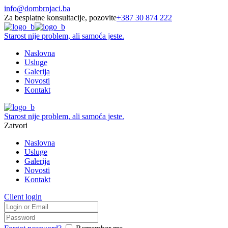
info@dombrnjaci.ba
Za besplatne konsultacije, pozovite
+387 30 874 222
Starost nije problem, ali samoća jeste.
Naslovna
Usluge
Galerija
Novosti
Kontakt
Starost nije problem, ali samoća jeste.
Zatvori
Naslovna
Usluge
Galerija
Novosti
Kontakt
Client login