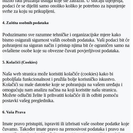
nužno radi pružanja usluga koje ste zatražili. U slučaju dijeljenja,
podaci će se dijeliti samo onoliko koliko je potrebno za ispunjenje
svrhe za koju su prikupljeni.
4. Zaštita osobnih podataka
Poduzimamo sve razumne tehničke i organizacijske mjere kako
bismo osigurali sigurnost vaših osobnih podataka. Vaši podaci bit će
pohranjeni na siguran način i pristup njima bit će ograničen samo na
ovlaštene osobe koje su obvezne čuvati povjerljivost podataka.
5. Kolačići (Cookies)
Naša web stranica može koristiti kolačiće (cookies) kako bi
poboljšala funkcionalnost i pružila bolje korisničko iskustvo.
Kolačići su male datoteke koje se pohranjuju na vašem uređaju i
omogućuju nam analizu načina na koji koristite našu stranicu.
Možete odlučiti želite li prihvatiti kolačiće ili ih odbiti pomoću
postavki vašeg preglednika.
6. Vaša Prava
Imate pravo pristupiti, ispraviti ili izbrisati vaše osobne podatke koje
čuvamo. Također imate pravo na prenosivost podataka i pravo na