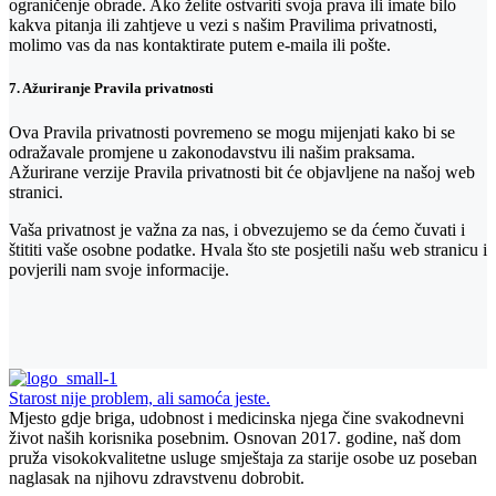
ograničenje obrade. Ako želite ostvariti svoja prava ili imate bilo
kakva pitanja ili zahtjeve u vezi s našim Pravilima privatnosti,
molimo vas da nas kontaktirate putem e-maila ili pošte.
7. Ažuriranje Pravila privatnosti
Ova Pravila privatnosti povremeno se mogu mijenjati kako bi se
odražavale promjene u zakonodavstvu ili našim praksama.
Ažurirane verzije Pravila privatnosti bit će objavljene na našoj web
stranici.
Vaša privatnost je važna za nas, i obvezujemo se da ćemo čuvati i
štititi vaše osobne podatke. Hvala što ste posjetili našu web stranicu i
povjerili nam svoje informacije.
Starost nije problem, ali samoća jeste.
Mjesto gdje briga, udobnost i medicinska njega čine svakodnevni
život naših korisnika posebnim. Osnovan 2017. godine, naš dom
pruža visokokvalitetne usluge smještaja za starije osobe uz poseban
naglasak na njihovu zdravstvenu dobrobit.